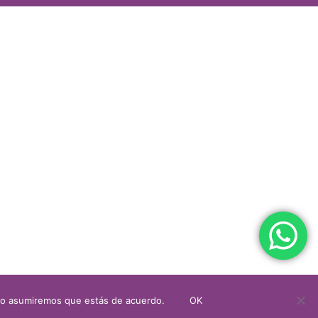
itio asumiremos que estás de acuerdo.
OK