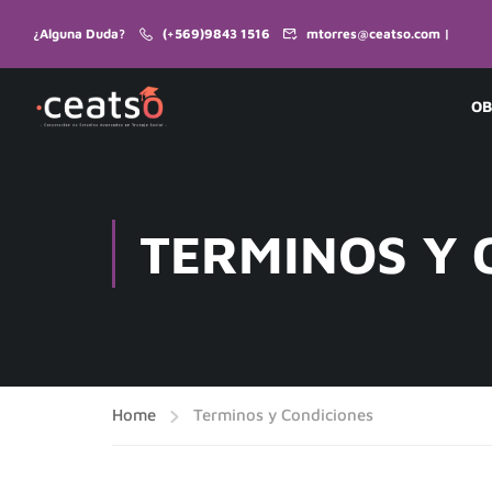
¿Alguna Duda?
(+569)9843 1516
mtorres@ceatso.com |
OB
TERMINOS Y 
Home
Terminos y Condiciones