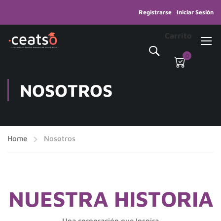
Registrarse
Iniciar Sesión
Carrito
0
NOSOTROS
Home
Nosotros
NUESTRA HISTORIA
Una corporación que Inspira