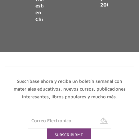
2000
estancia
en
Chile
Suscríbase ahora y reciba un boletín semanal con
materiales educativos, nuevos cursos, publicaciones
interesantes, libros populares y mucho más.