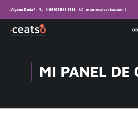
¿Alguna Duda?
(+569)9843 1516
mtorres@ceatso.com |
OB
MI PANEL DE