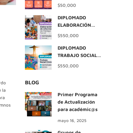
$50,000
DIPLOMADO
ELABORACIÓN
INFORMES DE
$550,000
PERITAJE SOCIAL
DIPLOMADO
TRABAJO SOCIAL
CLÍNICO
$550,000
BLOG
rdo
 la
Primer Programa
ara
de Actualización
lumnos
para académic@s
mayo 16, 2025
Grupos de