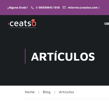
¿Alguna Duda?
(+569)9843 1516
mtorres@ceatso.com |
OB
ARTÍCULOS
Home
Blog
Artículos