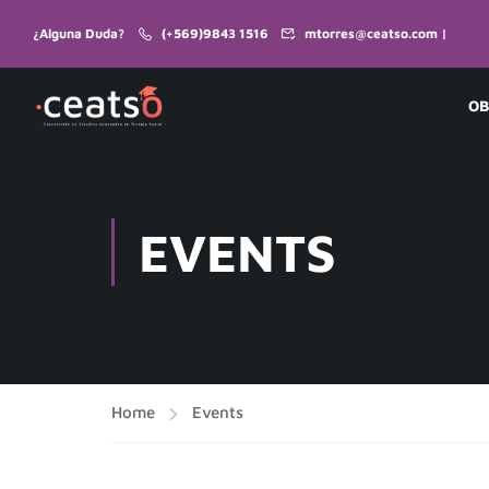
¿Alguna Duda?
(+569)9843 1516
mtorres@ceatso.com |
OB
EVENTS
Home
Events