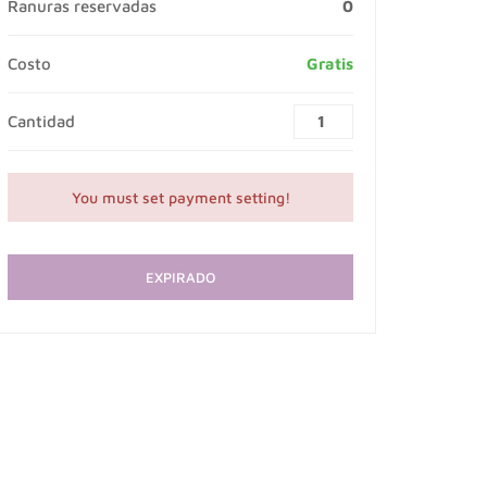
Ranuras reservadas
0
Costo
Gratis
Cantidad
You must set payment setting!
EXPIRADO