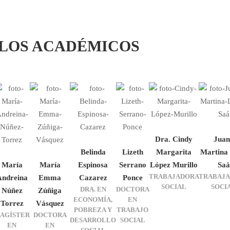
 LOS ACADÉMICOS
Dra. Cindy
Juan
Belinda
Lizeth
Margarita
Martina
María
María
Espinosa
Serrano
López Murillo
Saá
TRABAJADORA
TRABAJ
Andreina
Emma
Cazarez
Ponce
SOCIAL
SOCI
DRA. EN
DOCTORA
Núñez
Zúñiga
ECONOMÍA,
EN
Torrez
Vásquez
POBREZA Y
TRABAJO
AGÍSTER
DOCTORA
DESARROLLO
SOCIAL
EN
EN