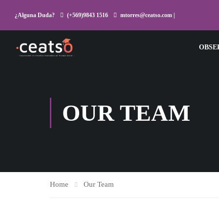
¿Alguna Duda?
(+569)9843 1516
mtorres@ceatso.com |
OBSE
OUR TEAM
Home
Our Team