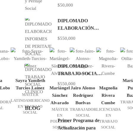
$50,000
DIPLOMADO
ELABORACIÓN
INFORMES DE
$550,000
PERITAJE SOCIAL
DIPLOMADO
TRABAJO SOCIAL
a
Sayra Yamileth
María
CLÍNICO
$550,000
 Lobo
Turcios Laínez
Mariángel
Jairo Alonso
Magnolia
Pu
MÁSTER
Sánchez
Rodríguez
Rivera
Ba
LATINOAMERICANO
ADORA
TRAB
Alvarado
Buelvas
Cumbe
EN TRABAJO
BLOG
AL
SO
MÁSTER
TRABAJADOR
LICENCIADA
SOCIAL
EN
SOCIAL
EN
Primer Programa de
POLÍTICA
TRABAJO
SOCIAL
SOCIAL
Actualización para