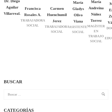
Dr. Diego
María
María
M
Aguilar
Andreina
Francisca
Carmen
Gladys
E
Villarreal.
Núñez
Rosales A.
Huenchumil
Olivo
Z
TRABAJADORA
Torrez
Jerez
Viana
Vá
SOCIAL
MAGÍSTER
TRABAJADORA
ASISTENTE
DO
EN
SOCIAL
SOCIAL
TRABAJO
EDU
SOCIAL
BUSCAR
CATEGORÍAS