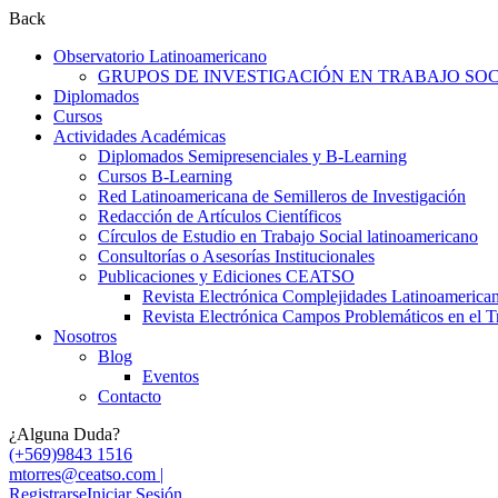
Back
Observatorio Latinoamericano
GRUPOS DE INVESTIGACIÓN EN TRABAJO SOCI
Diplomados
Cursos
Actividades Académicas
Diplomados Semipresenciales y B-Learning
Cursos B-Learning
Red Latinoamericana de Semilleros de Investigación
Redacción de Artículos Científicos
Círculos de Estudio en Trabajo Social latinoamericano
Consultorías o Asesorías Institucionales
Publicaciones y Ediciones CEATSO
Revista Electrónica Complejidades Latinoamerica
Revista Electrónica Campos Problemáticos en el T
Nosotros
Blog
Eventos
Contacto
¿Alguna Duda?
(+569)9843 1516
mtorres@ceatso.com |
Registrarse
Iniciar Sesión