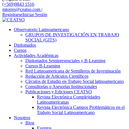
(+569)9843 1516
mtorres@ceatso.com |
Registrarse
Iniciar Sesión
Observatorio Latinoamericano
GRUPOS DE INVESTIGACIÓN EN TRABAJO
SOCIAL (GITS)
Diplomados
Cursos
Actividades Académicas
Diplomados Semipresenciales y B-Learning
Cursos B-Learning
Red Latinoamericana de Semilleros de Investigación
Redacción de Artículos Científicos
Círculos de Estudio en Trabajo Social latinoamericano
Consultorías o Asesorías Institucionales
Publicaciones y Ediciones CEATSO
Revista Electrónica Complejidades
Latinoamericanas
Revista Electrónica Campos Problemáticos en el
Trabajo Social Latinoamericano
Nosotros
Blog
Eventos