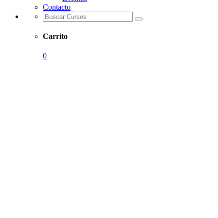
Contacto
Carrito
0
CONFORMACIÓN DE LA RED
LATINOAMERICANA
DE SEMILLEROS DE
INVESTIGACIÓN
EN TRABAJO SOCIAL