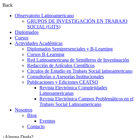
Back
Observatorio Latinoamericano
GRUPOS DE INVESTIGACIÓN EN TRABAJO
SOCIAL (GITS)
Diplomados
Cursos
Actividades Académicas
Diplomados Semipresenciales y B-Learning
Cursos B-Learning
Red Latinoamericana de Semilleros de Investigación
Redacción de Artículos Científicos
Círculos de Estudio en Trabajo Social latinoamericano
Consultorías o Asesorías Institucionales
Publicaciones y Ediciones CEATSO
Revista Electrónica Complejidades
Latinoamericanas
Revista Electrónica Campos Problemáticos en el
Trabajo Social Latinoamericano
Nosotros
Blog
Eventos
Contacto
¿Alguna Duda?