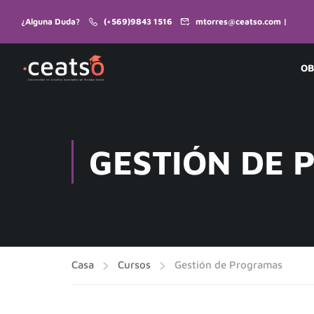
¿Alguna Duda?
(+569)9843 1516
mtorres@ceatso.com |
OB
GESTIÓN DE
Casa
Cursos
Gestión de Programas