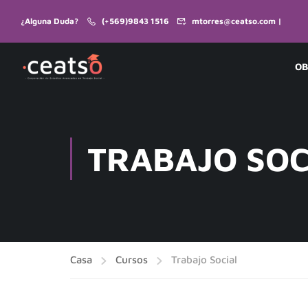
¿Alguna Duda?
(+569)9843 1516
mtorres@ceatso.com |
OB
TRABAJO SOC
Casa
Cursos
Trabajo Social