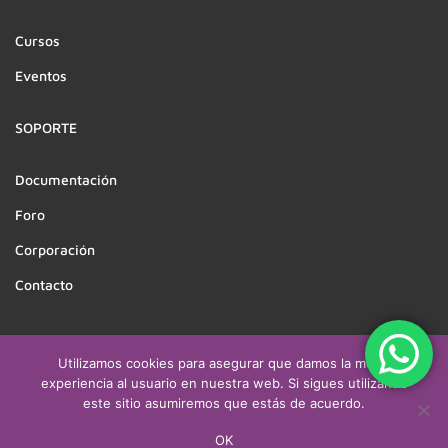
Cursos
Eventos
SOPORTE
Documentación
Foro
Corporación
Contacto
Utilizamos cookies para asegurar que damos la mejor
Derechos reservados a CEATSO | Desarrollado por
experiencia al usuario en nuestra web. Si sigues utilizando
este sitio asumiremos que estás de acuerdo.
cuevitacreativa.com & asintech.cl
OK
Politicas
Terminos
Sitemap