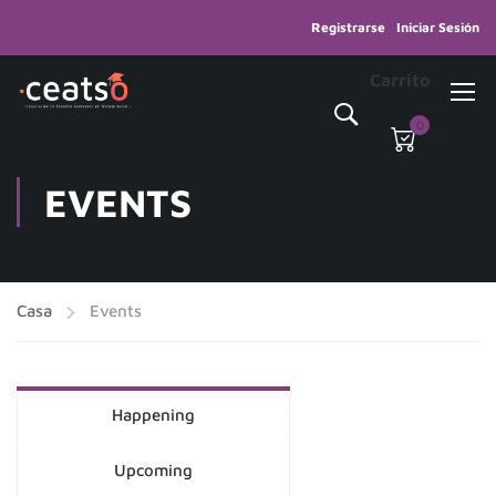
Registrarse
Iniciar Sesión
Carrito
0
EVENTS
Casa
Events
Happening
Upcoming