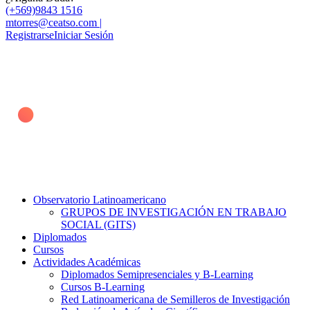
(+569)9843 1516
mtorres@ceatso.com |
Registrarse
Iniciar Sesión
Observatorio Latinoamericano
GRUPOS DE INVESTIGACIÓN EN TRABAJO
SOCIAL (GITS)
Diplomados
Cursos
Actividades Académicas
Diplomados Semipresenciales y B-Learning
Cursos B-Learning
Red Latinoamericana de Semilleros de Investigación