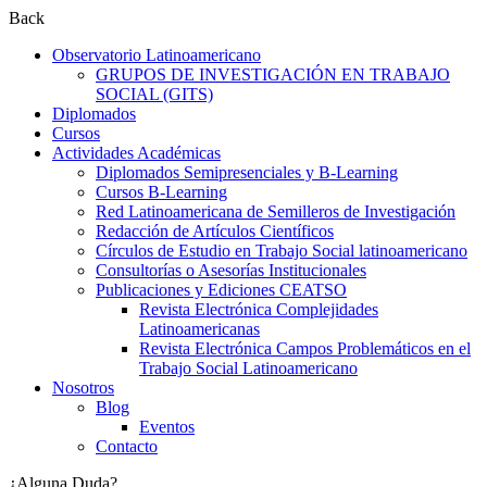
Back
Observatorio Latinoamericano
GRUPOS DE INVESTIGACIÓN EN TRABAJO
SOCIAL (GITS)
Diplomados
Cursos
Actividades Académicas
Diplomados Semipresenciales y B-Learning
Cursos B-Learning
Red Latinoamericana de Semilleros de Investigación
Redacción de Artículos Científicos
Círculos de Estudio en Trabajo Social latinoamericano
Consultorías o Asesorías Institucionales
Publicaciones y Ediciones CEATSO
Revista Electrónica Complejidades
Latinoamericanas
Revista Electrónica Campos Problemáticos en el
Trabajo Social Latinoamericano
Nosotros
Blog
Eventos
Contacto
¿Alguna Duda?