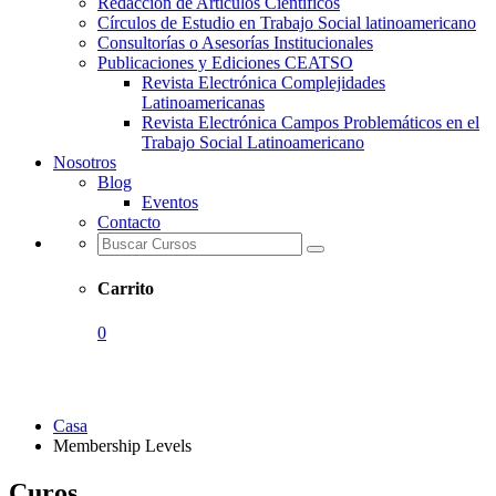
Redacción de Artículos Científicos
Círculos de Estudio en Trabajo Social latinoamericano
Consultorías o Asesorías Institucionales
Publicaciones y Ediciones CEATSO
Revista Electrónica Complejidades
Latinoamericanas
Revista Electrónica Campos Problemáticos en el
Trabajo Social Latinoamericano
Nosotros
Blog
Eventos
Contacto
Carrito
0
Membership Levels
Casa
Membership Levels
Curos