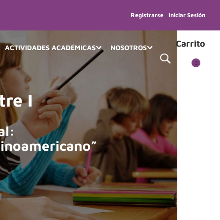
Registrarse
Iniciar Sesión
Carrito
ACTIVIDADES ACADÉMICAS
NOSOTROS
0
re I
al:
tinoamericano”