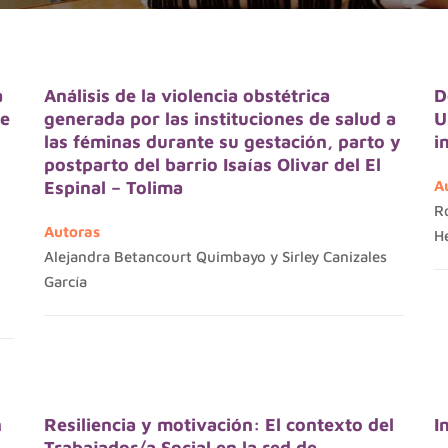
a
Análisis de la violencia obstétrica
D
te
generada por las instituciones de salud a
U
las féminas durante su gestación, parto y
i
postparto del barrio Isaías Olivar del El
Espinal – Tolima
A
R
Autoras
H
Alejandra Betancourt Quimbayo y Sirley Canizales
García
n
Resiliencia y motivación: El contexto del
I
Trabajador/a Social en la red de