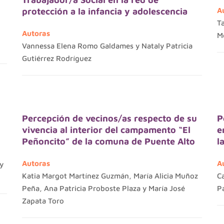
protección a la infancia y adolescencia
A
Ta
Autoras
Mo
Vannessa Elena Romo Galdames y Nataly Patricia
Gutiérrez Rodríguez
Percepción de vecinos/as respecto de su
P
vivencia al interior del campamento “El
e
Peñoncito” de la comuna de Puente Alto
l
Autoras
A
y
Katia Margot Martínez Guzmán, María Alicia Muñoz
Ca
Peña, Ana Patricia Proboste Plaza y María José
P
Zapata Toro