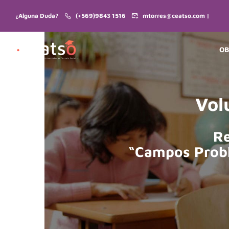
¿Alguna Duda?
(+569)9843 1516
mtorres@ceatso.com |
OB
Vol
Re
“Campos Probl