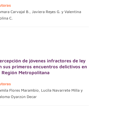
utoras
mara Carvajal B., Javiera Reyes G. y Valentina
lina C.
ercepción de jóvenes infractores de ley
n sus primeros encuentros delictivos en
a Región Metropolitana
utoras
mila Flores Marambio, Lucila Navarrete Milla y
aloma Oyarzún Decar