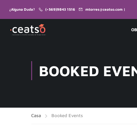
¿Alguna Duda?
(+569)9843 1516
mtorres@ceatso.com |
OB
BOOKED EVE
Casa
Booked Events