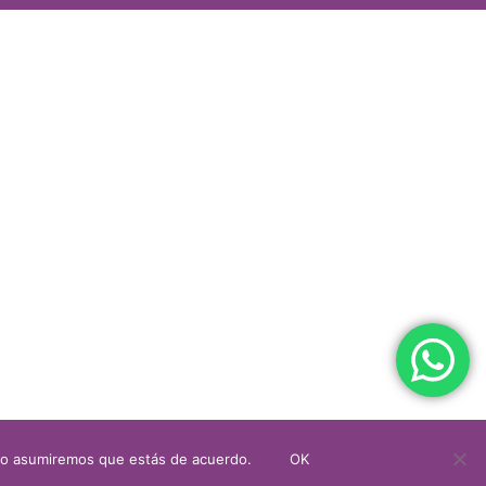
itio asumiremos que estás de acuerdo.
OK