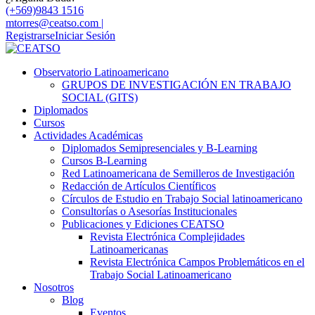
(+569)9843 1516
mtorres@ceatso.com |
Registrarse
Iniciar Sesión
Observatorio Latinoamericano
GRUPOS DE INVESTIGACIÓN EN TRABAJO
SOCIAL (GITS)
Diplomados
Cursos
Actividades Académicas
Diplomados Semipresenciales y B-Learning
Cursos B-Learning
Red Latinoamericana de Semilleros de Investigación
Redacción de Artículos Científicos
Círculos de Estudio en Trabajo Social latinoamericano
Consultorías o Asesorías Institucionales
Publicaciones y Ediciones CEATSO
Revista Electrónica Complejidades
Latinoamericanas
Revista Electrónica Campos Problemáticos en el
Trabajo Social Latinoamericano
Nosotros
Blog
Eventos