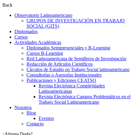
Back
Observatorio Latinoamericano
GRUPOS DE INVESTIGACIÓN EN TRABAJO
SOCIAL (GITS)
Diplomados
Cursos
Actividades Académicas
Diplomados Semipresenciales y B-Learning
Cursos B-Learning
Red Latinoamericana de Semilleros de Investigación
Redacción de Artículos Científicos
Círculos de Estudio en Trabajo Social latinoamericano
Consultorías o Asesorías Institucionales
Publicaciones y Ediciones CEATSO
Revista Electrónica Complejidades
Latinoamericanas
Revista Electrónica Campos Problemáticos en el
Trabajo Social Latinoamericano
Nosotros
Blog
Eventos
Contacto
¿Alguna Duda?