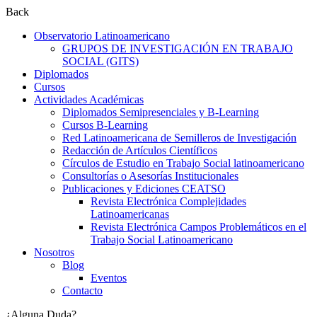
Back
Observatorio Latinoamericano
GRUPOS DE INVESTIGACIÓN EN TRABAJO
SOCIAL (GITS)
Diplomados
Cursos
Actividades Académicas
Diplomados Semipresenciales y B-Learning
Cursos B-Learning
Red Latinoamericana de Semilleros de Investigación
Redacción de Artículos Científicos
Círculos de Estudio en Trabajo Social latinoamericano
Consultorías o Asesorías Institucionales
Publicaciones y Ediciones CEATSO
Revista Electrónica Complejidades
Latinoamericanas
Revista Electrónica Campos Problemáticos en el
Trabajo Social Latinoamericano
Nosotros
Blog
Eventos
Contacto
¿Alguna Duda?