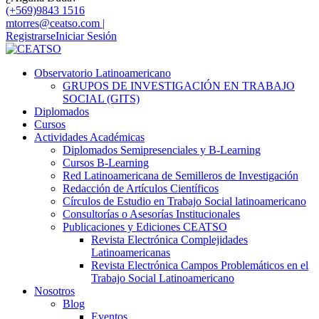
(+569)9843 1516
mtorres@ceatso.com |
Registrarse
Iniciar Sesión
Observatorio Latinoamericano
GRUPOS DE INVESTIGACIÓN EN TRABAJO
SOCIAL (GITS)
Diplomados
Cursos
Actividades Académicas
Diplomados Semipresenciales y B-Learning
Cursos B-Learning
Red Latinoamericana de Semilleros de Investigación
Redacción de Artículos Científicos
Círculos de Estudio en Trabajo Social latinoamericano
Consultorías o Asesorías Institucionales
Publicaciones y Ediciones CEATSO
Revista Electrónica Complejidades
Latinoamericanas
Revista Electrónica Campos Problemáticos en el
Trabajo Social Latinoamericano
Nosotros
Blog
Eventos