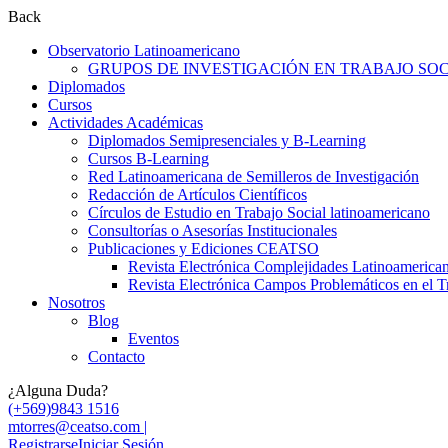
Back
Observatorio Latinoamericano
GRUPOS DE INVESTIGACIÓN EN TRABAJO SOCI
Diplomados
Cursos
Actividades Académicas
Diplomados Semipresenciales y B-Learning
Cursos B-Learning
Red Latinoamericana de Semilleros de Investigación
Redacción de Artículos Científicos
Círculos de Estudio en Trabajo Social latinoamericano
Consultorías o Asesorías Institucionales
Publicaciones y Ediciones CEATSO
Revista Electrónica Complejidades Latinoamerica
Revista Electrónica Campos Problemáticos en el T
Nosotros
Blog
Eventos
Contacto
¿Alguna Duda?
(+569)9843 1516
mtorres@ceatso.com |
Registrarse
Iniciar Sesión