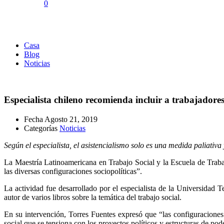
0
Noticias
Casa
Blog
Noticias
Especialista chileno recomienda incluir a trabajadores 
Fecha
Agosto 21, 2019
Categorías
Noticias
Según el especialista, el asistencialismo solo es una medida paliati
La Maestría Latinoamericana en Trabajo Social y la Escuela de Tra
las diversas configuraciones sociopolíticas”.
La actividad fue desarrollado por el especialista de la Universidad
autor de varios libros sobre la temática del trabajo social.
En su intervención, Torres Fuentes expresó que “las configuraciones s
social que se tensiona con los proyectos políticos y estructuras de pod