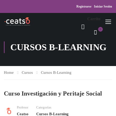
Registrarse
Iniciar Sesión
Carrito
0
CURSOS B-LEARNING
Home
Cursos
Cursos B-Learning
Curso Investigación y Peritaje Social
Profesor
Categorías
Ceatso
Cursos B-Learning