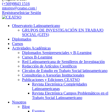
(+569)9843 1516
mtorres@ceatso.com |
Registrarse
Iniciar Sesión
Observatorio Latinoamericano
GRUPOS DE INVESTIGACIÓN EN TRABAJO
SOCIAL (GITS)
Diplomados
Cursos
Actividades Académicas
Diplomados Semipresenciales y B-Learning
Cursos B-Learning
Red Latinoamericana de Semilleros de Investigación
Redacción de Artículos Científicos
Círculos de Estudio en Trabajo Social latinoamericano
Consultorías o Asesorías Institucionales
Publicaciones y Ediciones CEATSO
Revista Electrónica Complejidades
Latinoamericanas
Revista Electrónica Campos Problemáticos en el
Trabajo Social Latinoamericano
Nosotros
Blog
Eventos