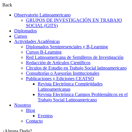
Back
Observatorio Latinoamericano
GRUPOS DE INVESTIGACIÓN EN TRABAJO
SOCIAL (GITS)
Diplomados
Cursos
Actividades Académicas
Diplomados Semipresenciales y B-Learning
Cursos B-Learning
Red Latinoamericana de Semilleros de Investigación
Redacción de Artículos Científicos
Círculos de Estudio en Trabajo Social latinoamericano
Consultorías o Asesorías Institucionales
Publicaciones y Ediciones CEATSO
Revista Electrónica Complejidades
Latinoamericanas
Revista Electrónica Campos Problemáticos en el
Trabajo Social Latinoamericano
Nosotros
Blog
Eventos
Contacto
¿Alguna Duda?