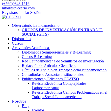
(+569)9843 1516
mtorres@ceatso.com |
Registrarse
Iniciar Sesión
Observatorio Latinoamericano
GRUPOS DE INVESTIGACIÓN EN TRABAJO
SOCIAL (GITS)
Diplomados
Cursos
Actividades Académicas
Diplomados Semipresenciales y B-Learning
Cursos B-Learning
Red Latinoamericana de Semilleros de Investigación
Redacción de Artículos Científicos
Círculos de Estudio en Trabajo Social latinoamericano
Consultorías o Asesorías Institucionales
Publicaciones y Ediciones CEATSO
Revista Electrónica Complejidades
Latinoamericanas
Revista Electrónica Campos Problemáticos en el
Trabajo Social Latinoamericano
Nosotros
Blog
Eventos