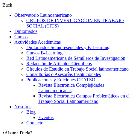
Back
Observatorio Latinoamericano
GRUPOS DE INVESTIGACIÓN EN TRABAJO
SOCIAL (GITS)
Diplomados
Cursos
Actividades Académicas
Diplomados Semipresenciales y B-Learning
Cursos B-Learning
Red Latinoamericana de Semilleros de Investigación
Redacción de Artículos Científicos
Círculos de Estudio en Trabajo Social latinoamericano
Consultorías o Asesorías Institucionales
Publicaciones y Ediciones CEATSO
Revista Electrónica Complejidades
Latinoamericanas
Revista Electrónica Campos Problemáticos en el
Trabajo Social Latinoamericano
Nosotros
Blog
Eventos
Contacto
¿Alguna Duda?