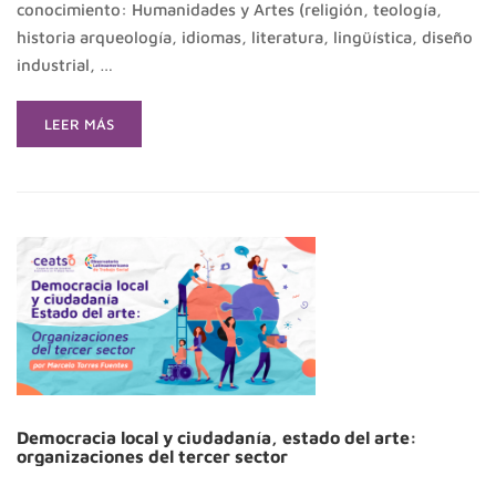
conocimiento: Humanidades y Artes (religión, teología,
historia arqueología, idiomas, literatura, lingüística, diseño
industrial, …
READ
LEER MÁS
MORE
ABOUT
¿SABÍAS
QUE
TRABAJO
SOCIAL
EN
CHILE
ES
LA
TERCERA
CARRERA
CON
MÁS
Democracia local y ciudadanía, estado del arte:
organizaciones del tercer sector
TITULACIONES
DURANTE