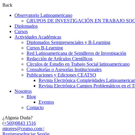
Back
Observatorio Latinoamericano
GRUPOS DE INVESTIGACIÓN EN TRABAJO SOCI
Diplomados
Cursos
Actividades Académicas
Diplomados Semipresenciales y B-Learning
Cursos B-Learning
Red Latinoamericana de Semilleros de Investigación
Redacción de Artículos Científicos
Círculos de Estudio en Trabajo Social latinoamericano
Consultorías o Asesorías Institucionales
Publicaciones y Ediciones CEATSO
Revista Electrónica Complejidades Latinoamerica
Revista Electrónica Campos Problemáticos en el T
Nosotros
Blog
Eventos
Contacto
¿Alguna Duda?
(+569)9843 1516
mtorres@ceatso.com |
Registrarse
Iniciar Sesión