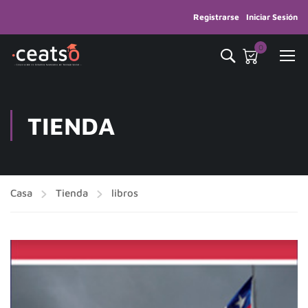
Registrarse
Iniciar Sesión
0
TIENDA
Casa
Tienda
libros