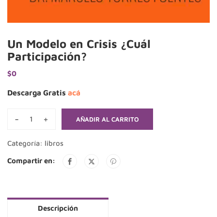
Un Modelo en Crisis ¿Cuál
Participación?
$
0
Descarga Gratis
acá
-
+
AÑADIR AL CARRITO
Un
Modelo
Categoría:
libros
en
Compartir en:
Crisis
¿Cuál
Participación?
cantidad
Descripción