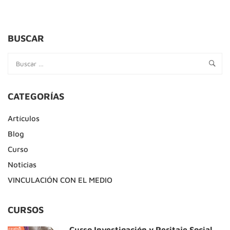
ABOUT
UNA
PERSPECTIVA
SITUADA
BUSCAR
SOBRE
EL
CONOCIMIENTO
DE
LA
CATEGORÍAS
VIDA
COTIDIANA
Artículos
Blog
Curso
Noticias
VINCULACIÓN CON EL MEDIO
CURSOS
Curso Investigación y Peritaje Social