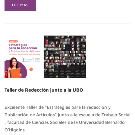
READ
LEE MAS
MORE
ABOUT
ESTUDIANTES
DE
UNT
PUBLICAN
ARTÍCULOS
CIENTÍFICOS
EN
REVISTA
INTERNACIONAL
Taller de Redacción junto a la UBO
Excelente Taller de “Estrategias para la redacción y
Publicación de Artículos” junto a la escuela de Trabajo Social
, facultad de Ciencias Sociales de la Universidad Bernardo
O’Higgins.