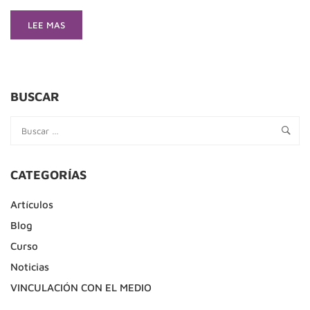
READ
LEE MAS
MORE
ABOUT
TALLER
DE
REDACCIÓN
BUSCAR
JUNTO
A
LA
UBO
CATEGORÍAS
Artículos
Blog
Curso
Noticias
VINCULACIÓN CON EL MEDIO