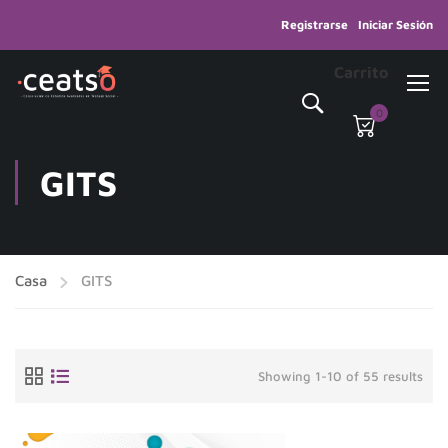
Registrarse
Iniciar Sesión
Carrito
0
GITS
Casa
GITS
Showing 1-10 of 55 results