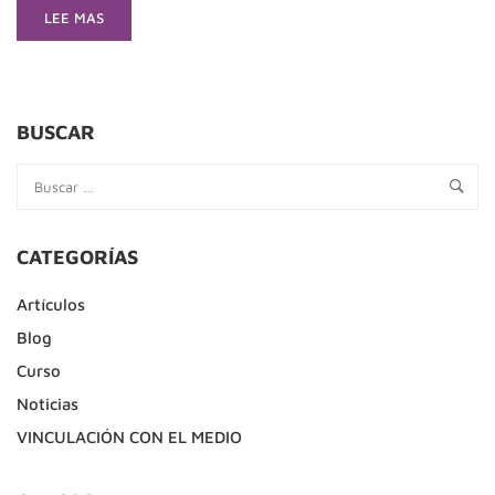
READ
LEE MAS
MORE
ABOUT
ESCENARIOS
SOCIOPOLÍTICOS
Y
BUSCAR
SUS
INFLUENCIAS
EN
EL
TRABAJO
CATEGORÍAS
SOCIAL
CHILENO
Artículos
Blog
Curso
Noticias
VINCULACIÓN CON EL MEDIO