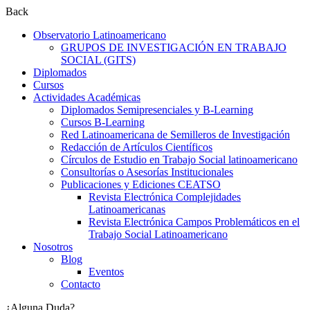
Back
Observatorio Latinoamericano
GRUPOS DE INVESTIGACIÓN EN TRABAJO
SOCIAL (GITS)
Diplomados
Cursos
Actividades Académicas
Diplomados Semipresenciales y B-Learning
Cursos B-Learning
Red Latinoamericana de Semilleros de Investigación
Redacción de Artículos Científicos
Círculos de Estudio en Trabajo Social latinoamericano
Consultorías o Asesorías Institucionales
Publicaciones y Ediciones CEATSO
Revista Electrónica Complejidades
Latinoamericanas
Revista Electrónica Campos Problemáticos en el
Trabajo Social Latinoamericano
Nosotros
Blog
Eventos
Contacto
¿Alguna Duda?