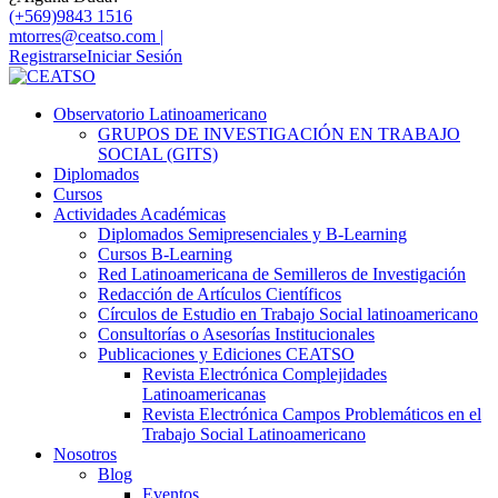
(+569)9843 1516
mtorres@ceatso.com |
Registrarse
Iniciar Sesión
Observatorio Latinoamericano
GRUPOS DE INVESTIGACIÓN EN TRABAJO
SOCIAL (GITS)
Diplomados
Cursos
Actividades Académicas
Diplomados Semipresenciales y B-Learning
Cursos B-Learning
Red Latinoamericana de Semilleros de Investigación
Redacción de Artículos Científicos
Círculos de Estudio en Trabajo Social latinoamericano
Consultorías o Asesorías Institucionales
Publicaciones y Ediciones CEATSO
Revista Electrónica Complejidades
Latinoamericanas
Revista Electrónica Campos Problemáticos en el
Trabajo Social Latinoamericano
Nosotros
Blog
Eventos