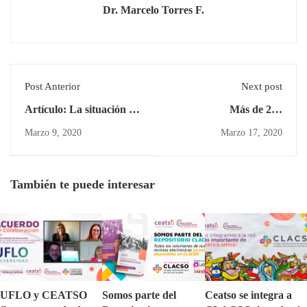
Dr. Marcelo Torres F.
Post Anterior
Next post
Artículo: La situación de
Más de 200
discapacidad y su
Profesionales han
Marzo 9, 2020
Marzo 17, 2020
relación con la
participado en nuestras
accesibilidad universal
Jornadas de
en la atención primaria
Actualización
También te puede interesar
de salud, comuna de
Rancagua
UFLO y CEATSO
Somos parte del
Ceatso se integra a