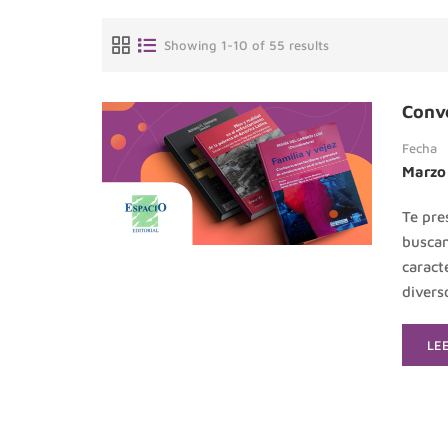
Showing 1-10 of 55 results
Conve
Fecha
Marzo
Te pre
buscam
caract
divers
RE
LE
MO
AB
CO
CE
Y