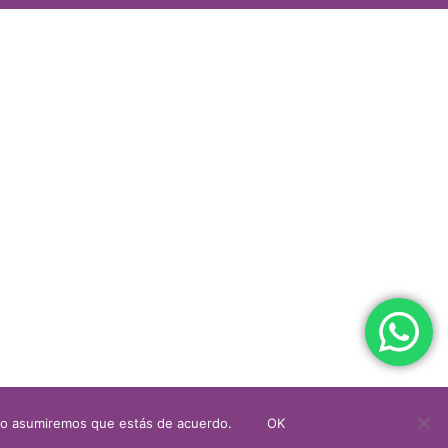
itio asumiremos que estás de acuerdo.
OK