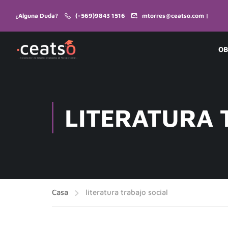
¿Alguna Duda?
(+569)9843 1516
mtorres@ceatso.com |
OB
LITERATURA 
Casa
literatura trabajo social