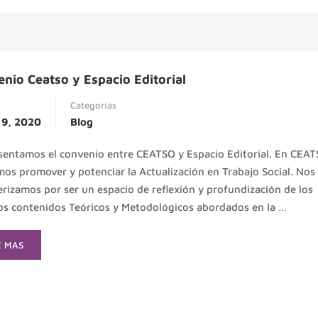
nio Ceatso y Espacio Editorial
Categorías
 9, 2020
Blog
sentamos el convenio entre CEATSO y Espacio Editorial. En CEA
os promover y potenciar la Actualización en Trabajo Social. Nos
erizamos por ser un espacio de reflexión y profundización de los
os contenidos Teóricos y Metodológicos abordados en la …
AD
E MAS
RE
OUT
NVENIO
ATSO