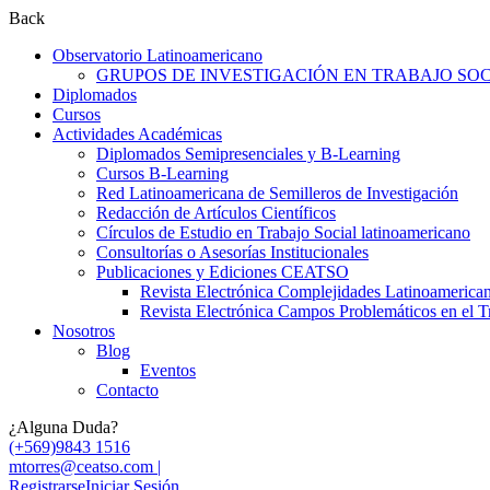
Back
Observatorio Latinoamericano
GRUPOS DE INVESTIGACIÓN EN TRABAJO SOCI
Diplomados
Cursos
Actividades Académicas
Diplomados Semipresenciales y B-Learning
Cursos B-Learning
Red Latinoamericana de Semilleros de Investigación
Redacción de Artículos Científicos
Círculos de Estudio en Trabajo Social latinoamericano
Consultorías o Asesorías Institucionales
Publicaciones y Ediciones CEATSO
Revista Electrónica Complejidades Latinoamerica
Revista Electrónica Campos Problemáticos en el T
Nosotros
Blog
Eventos
Contacto
¿Alguna Duda?
(+569)9843 1516
mtorres@ceatso.com |
Registrarse
Iniciar Sesión