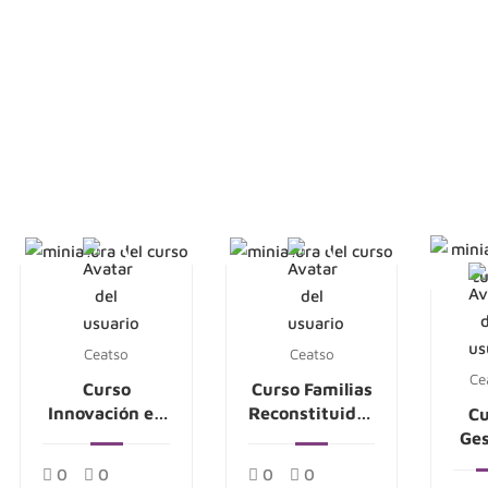
Ceatso
Ceatso
Ce
Curso
Curso Familias
Innovación en
Reconstituidas
Cu
la Intervención
y nuevas
Ges
Socioeducativa
formas de
0
0
0
0
Intervención
Per