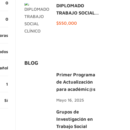
0
DIPLOMADO
TRABAJO SOCIAL
0
CLÍNICO
$550,000
oras
odos
BLOG
añol
Primer Programa
de Actualización
1
para académic@s
Mayo 16, 2025
Sí
Grupos de
Investigación en
Trabajo Social