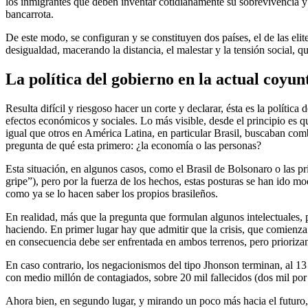
los inmigrantes que deben inventar cotidianamente su sobrevivencia y
bancarrota.
De este modo, se configuran y se constituyen dos países, el de las eli
desigualdad, macerando la distancia, el malestar y la tensión social, q
La política del gobierno en la actual coyun
Resulta difícil y riesgoso hacer un corte y declarar, ésta es la políti
efectos económicos y sociales. Lo más visible, desde el principio es q
igual que otros en América Latina, en particular Brasil, buscaban com
pregunta de qué esta primero: ¿la economía o las personas?
Esta situación, en algunos casos, como el Brasil de Bolsonaro o las 
gripe”), pero por la fuerza de los hechos, estas posturas se han ido mo
como ya se lo hacen saber los propios brasileños.
En realidad, más que la pregunta que formulan algunos intelectuales, 
haciendo. En primer lugar hay que admitir que la crisis, que comienza
en consecuencia debe ser enfrentada en ambos terrenos, pero priorizan
En caso contrario, los negacionismos del tipo Jhonson terminan, al 13
con medio millón de contagiados, sobre 20 mil fallecidos (dos mil por
Ahora bien, en segundo lugar, y mirando un poco más hacia el futuro, 