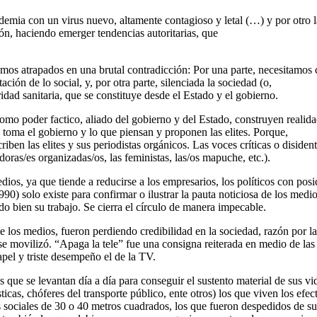
mia con un virus nuevo, altamente contagioso y letal (…) y por otro lad
ón, haciendo emerger tendencias autoritarias, que
mos atrapados en una brutal contradicción: Por una parte, necesitamos c
ción de lo social, y, por otra parte, silenciada la sociedad (o,
ridad sanitaria, que se constituye desde el Estado y el gobierno.
o poder factico, aliado del gobierno y del Estado, construyen realidad
 toma el gobierno y lo que piensan y proponen las elites. Porque,
scriben las elites y sus periodistas orgánicos. Las voces críticas o disid
doras/es organizadas/os, las feministas, las/os mapuche, etc.).
ios, ya que tiende a reducirse a los empresarios, los políticos con posic
90) solo existe para confirmar o ilustrar la pauta noticiosa de los medio
o bien su trabajo. Se cierra el círculo de manera impecable.
e los medios, fueron perdiendo credibilidad en la sociedad, razón por la 
se movilizó. “Apaga la tele” fue una consigna reiterada en medio de las
apel y triste desempeño el de la TV.
que se levantan día a día para conseguir el sustento material de sus vida
cas, chóferes del transporte público, ente otros) los que viven los efec
sociales de 30 o 40 metros cuadrados, los que fueron despedidos de sus 