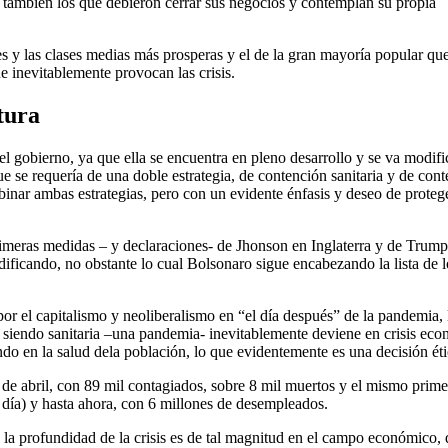
 también los que debieron cerrar sus negocios y contemplan su propia
tes y las clases medias más prosperas y el de la gran mayoría popular que
ue inevitablemente provocan las crisis.
tura
ca del gobierno, ya que ella se encuentra en pleno desarrollo y se va mo
ue se requería de una doble estrategia, de contención sanitaria y de co
binar ambas estrategias, pero con un evidente énfasis y deseo de proteg
primeras medidas – y declaraciones- de Jhonson en Inglaterra y de Trum
dificando, no obstante lo cual Bolsonaro sigue encabezando la lista de l
por el capitalismo y neoliberalismo en “el día después” de la pandemia,
 siendo sanitaria –una pandemia- inevitablemente deviene en crisis econ
do en la salud dela población, lo que evidentemente es una decisión éti
 de abril, con 89 mil contagiados, sobre 8 mil muertos y el mismo prime
 día) y hasta ahora, con 6 millones de desempleados.
la profundidad de la crisis es de tal magnitud en el campo económico, q