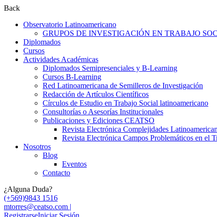
Back
Observatorio Latinoamericano
GRUPOS DE INVESTIGACIÓN EN TRABAJO SOCI
Diplomados
Cursos
Actividades Académicas
Diplomados Semipresenciales y B-Learning
Cursos B-Learning
Red Latinoamericana de Semilleros de Investigación
Redacción de Artículos Científicos
Círculos de Estudio en Trabajo Social latinoamericano
Consultorías o Asesorías Institucionales
Publicaciones y Ediciones CEATSO
Revista Electrónica Complejidades Latinoamerica
Revista Electrónica Campos Problemáticos en el T
Nosotros
Blog
Eventos
Contacto
¿Alguna Duda?
(+569)9843 1516
mtorres@ceatso.com |
Registrarse
Iniciar Sesión