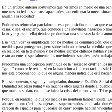
En un artículo anterior sostuvimos que “estamos en medio de una pande
nuestras sociedades en sus capacidades para enfrentar la nueva situaci
anulan a la sociedad”.
Podríamos reformular parcialmente esta proposición e indicar que esta
casas, o sea, el encierro, que conduce a una inevitable negación o limita
la mayor parte de ella) tiende a predominar una sola voz: la de la auto
Esa “gran voz” es amplificada por los medios de comunicación, que com
medidas para protegernos, pero sobre todo nos reitera las medidas que
en realidad, en la televisión y los medios escritos chilenos hablan y e
están ausentes (especialmente, los movimientos sociales, las/os trabaja
Predomina una concepción restringida de la “sociedad civil” en los med
“gente” como se le rebautizó en la transición a la democracia, desde 19
nos está proponiendo, lo que de alguna manera indica que está haciend
En este contexto, sesgado y manipulador, durante el Estallido Social d
Dignidad (ex plaza Italia) y en muchos otros lugares donde el pueblo 
que muchos se dan, cuando se inicia la crisis del coronavirus. Triste p
Porque, en realidad, lo que los medios no nombran también existe. Los 
abastecimiento (feriantes, cajeras de supermercados, empleadas domésti
carecen de espacios para “quedarse en casa” porque habitan viviendas 