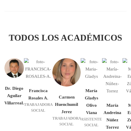
TODOS LOS ACADÉMICOS
Dr. Diego
Francisca
María
Aguilar
Carmen
Rosales A.
Gladys
Villarreal.
Huenchumil
TRABAJADORA
Olivo
María
M
SOCIAL
Jerez
Viana
Andreina
E
TRABAJADORA
ASISTENTE
Núñez
Z
SOCIAL
SOCIAL
Torrez
Vá