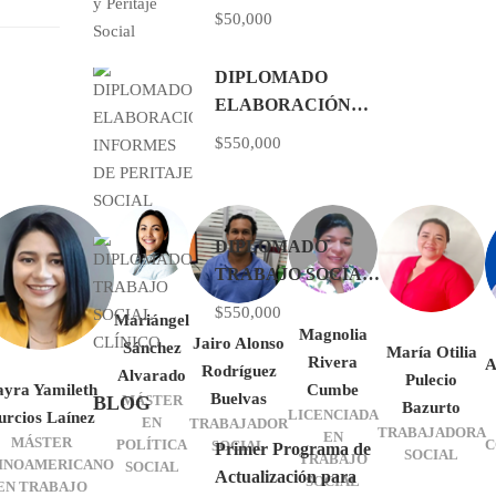
$50,000
DIPLOMADO
ELABORACIÓN
INFORMES DE
$550,000
PERITAJE SOCIAL
DIPLOMADO
TRABAJO SOCIAL
CLÍNICO
$550,000
Mariángel
Magnolia
Jairo Alonso
Sánchez
María Otilia
Rivera
A
Rodríguez
Alvarado
Pulecio
ayra Yamileth
Cumbe
Buelvas
BLOG
MÁSTER
Bazurto
LICENCIADA
urcios Laínez
EN
TRABAJADOR
TRABAJADORA
EN
MÁSTER
POLÍTICA
C
SOCIAL
Primer Programa de
SOCIAL
TRABAJO
INOAMERICANO
SOCIAL
Actualización para
SOCIAL
EN TRABAJO