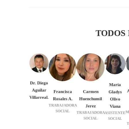
TODOS
Dr. Diego
María
Aguilar
Francisca
Carmen
Gladys
Villarreal.
Rosales A.
Huenchumil
Olivo
TRABAJADORA
Jerez
Viana
SOCIAL
M
TRABAJADORA
ASISTENTE
SOCIAL
SOCIAL