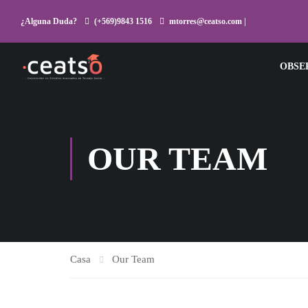
¿Alguna Duda?
(+569)9843 1516
mtorres@ceatso.com |
OBSE
OUR TEAM
Casa
Our Team