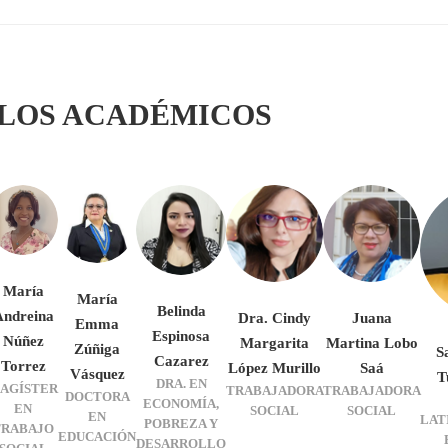
 LOS ACADÉMICOS
María
María
Belinda
Andreina
Dra. Cindy
Juana
Emma
Espinosa
Núñez
Margarita
Martina Lobo
Zúñiga
S
Cazarez
Torrez
López Murillo
Saá
Vásquez
T
DRA. EN
AGÍSTER
TRABAJADORA
TRABAJADORA
DOCTORA
ECONOMÍA,
EN
SOCIAL
SOCIAL
EN
LAT
POBREZA Y
TRABAJO
EDUCACIÓN
DESARROLLO