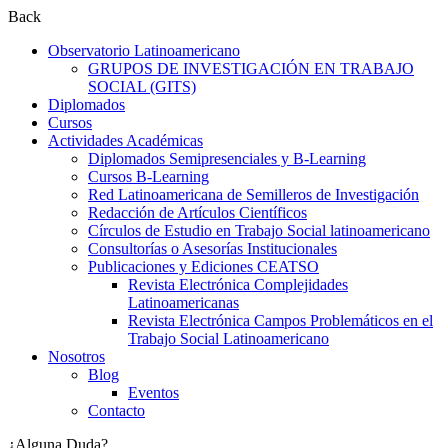
Back
Observatorio Latinoamericano
GRUPOS DE INVESTIGACIÓN EN TRABAJO
SOCIAL (GITS)
Diplomados
Cursos
Actividades Académicas
Diplomados Semipresenciales y B-Learning
Cursos B-Learning
Red Latinoamericana de Semilleros de Investigación
Redacción de Artículos Científicos
Círculos de Estudio en Trabajo Social latinoamericano
Consultorías o Asesorías Institucionales
Publicaciones y Ediciones CEATSO
Revista Electrónica Complejidades
Latinoamericanas
Revista Electrónica Campos Problemáticos en el
Trabajo Social Latinoamericano
Nosotros
Blog
Eventos
Contacto
¿Alguna Duda?