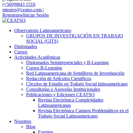
(+569)9843 1516
mtorres@ceatso.com |
Registrarse
Iniciar Sesión
Observatorio Latinoamericano
GRUPOS DE INVESTIGACIÓN EN TRABAJO
SOCIAL (GITS)
Diplomados
Cursos
Actividades Académicas
Diplomados Semipresenciales y B-Learning
Cursos B-Learning
Red Latinoamericana de Semilleros de Investigación
Redacción de Artículos Científicos
Círculos de Estudio en Trabajo Social latinoamericano
Consultorías o Asesorías Institucionales
Publicaciones y Ediciones CEATSO
Revista Electrónica Complejidades
Latinoamericanas
Revista Electrónica Campos Problemáticos en el
Trabajo Social Latinoamericano
Nosotros
Blog
Eventos