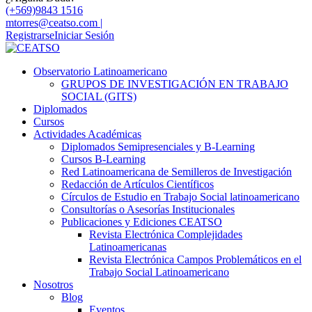
(+569)9843 1516
mtorres@ceatso.com |
Registrarse
Iniciar Sesión
Observatorio Latinoamericano
GRUPOS DE INVESTIGACIÓN EN TRABAJO
SOCIAL (GITS)
Diplomados
Cursos
Actividades Académicas
Diplomados Semipresenciales y B-Learning
Cursos B-Learning
Red Latinoamericana de Semilleros de Investigación
Redacción de Artículos Científicos
Círculos de Estudio en Trabajo Social latinoamericano
Consultorías o Asesorías Institucionales
Publicaciones y Ediciones CEATSO
Revista Electrónica Complejidades
Latinoamericanas
Revista Electrónica Campos Problemáticos en el
Trabajo Social Latinoamericano
Nosotros
Blog
Eventos