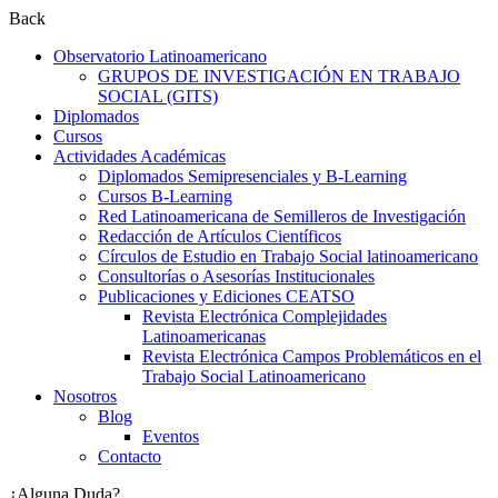
Back
Observatorio Latinoamericano
GRUPOS DE INVESTIGACIÓN EN TRABAJO
SOCIAL (GITS)
Diplomados
Cursos
Actividades Académicas
Diplomados Semipresenciales y B-Learning
Cursos B-Learning
Red Latinoamericana de Semilleros de Investigación
Redacción de Artículos Científicos
Círculos de Estudio en Trabajo Social latinoamericano
Consultorías o Asesorías Institucionales
Publicaciones y Ediciones CEATSO
Revista Electrónica Complejidades
Latinoamericanas
Revista Electrónica Campos Problemáticos en el
Trabajo Social Latinoamericano
Nosotros
Blog
Eventos
Contacto
¿Alguna Duda?