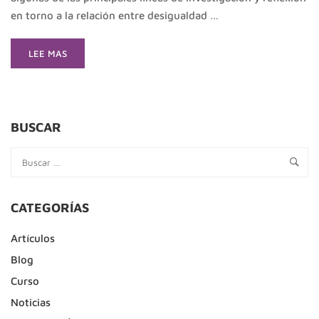
en torno a la relación entre desigualdad …
READ
LEE MAS
MORE
ABOUT
“NO
HAY
SALUD
BUSCAR
MENTAL
SIN
JUSTICIA
SOCIAL”:
DESIGUALDADES,
CATEGORÍAS
DETERMINANTES
SOCIALES
Artículos
Y
SALUD
Blog
MENTAL
Curso
EN
CHILE
Noticias