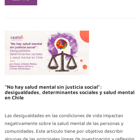
MORE
ABOUT
¿SABÍAS
QUE
TRABAJO
SOCIAL
EN
CHILE
ES
LA
TERCERA
CARRERA
CON
MÁS
“No hay salud mental sin justicia social”:
desigualdades, determinantes sociales y salud mental
TITULACIONES
en Chile
DURANTE
EL
AÑO
Las desigualdades en las condiciones de vida impactan
2022?
negativamente sobre la salud mental de las personas y
comunidades. Este artículo tiene por objetivo describir
algunas de las principales líneas de investigación y reflexión