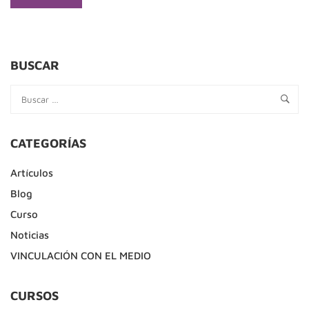
MORE
ABOUT
COVID-
19
Y
BUSCAR
LOS
MICRO
MALTRATOS
HACIA
LAS
CATEGORÍAS
PERSONAS
MAYORES
Artículos
Blog
Curso
Noticias
VINCULACIÓN CON EL MEDIO
CURSOS