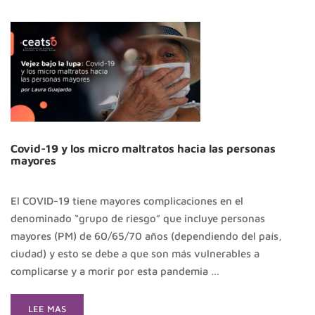
SOLEDAD
NO
DESEADA
EN
EL
ÁMBITO
DE
LA
GERONTOLOGÍA
Covid-19 y los micro maltratos hacia las personas
mayores
El COVID-19 tiene mayores complicaciones en el
denominado “grupo de riesgo” que incluye personas
mayores (PM) de 60/65/70 años (dependiendo del país,
ciudad) y esto se debe a que son más vulnerables a
complicarse y a morir por esta pandemia …
READ
LEE MAS