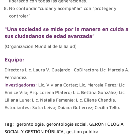
liderazgo con todas las generaciones.
No confundir “cuidar y acompañar” con “proteger y
controlar”
“Una sociedad se mide por la manera en cuida a
sus ciudadanos de edad avanzada”
(Organización Mundial de la Salud)
Equipo:
Directora Lic. Laura V. Guajardo- CoDirectora Lic. Marcela A.
Fernández.
Investigadoras:
Lic. Viviana Cortez; Lic. Marcela Pérez; Lic.
Emilce Vila; Arq. Lorena Platero; Lic. Bettina González; Lic.
Liliana Luna; Lic. Natalia Femenía; Lic. Eliana Chandía.
Estudiantes: Sofía Leiva; Daiana Gutierrez; Cecilia Tello.
Tag:
gerontologia
,
gerontologia social
,
GERONTOLOGÍA
SOCIAL Y GESTIÓN PÚBLICA
,
gestión publica