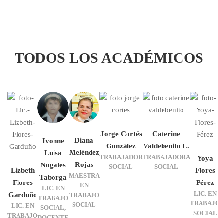
TODOS LOS ACADÉMICOS
Jorge Cortés
Caterine
Diana
Ivonne
González
Valdebenito L.
Meléndez
Luisa
TRABAJADOR
TRABAJADORA
Yoya
Rojas
Nogales
SOCIAL
SOCIAL
Lizbeth
Flores
MAESTRA
Taborga
Flores
Pérez
EN
LIC. EN
LIC. EN
Garduño
TRABAJO
TRABAJO
TRABAJ
SOCIAL
LIC. EN
SOCIAL,
SOCIAL
TRABAJO
DOCENTE