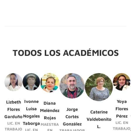
TODOS LOS ACADÉMICOS
Ivonne
Yoya
Lizbeth
Diana
Luisa
Flores
Flores
Jorge
Meléndez
Caterine
Nogales
Pérez
Garduño
Cortés
Rojas
Valdebenito
LIC. EN
LIC. EN
Taborga
González
MAESTRA
L.
TRABAJO
TRABAJO
LIC. EN
EN
TRABAJADOR