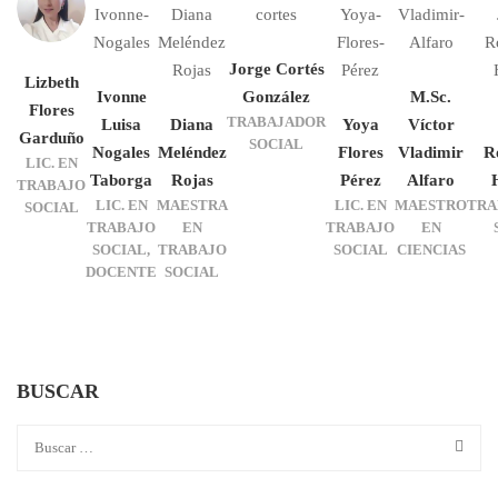
Jorge Cortés
Lizbeth
Ivonne
González
M.Sc.
Flores
TRABAJADOR
Luisa
Diana
Yoya
Víctor
Garduño
SOCIAL
Nogales
Meléndez
Flores
Vladimir
R
LIC. EN
Taborga
Rojas
Pérez
Alfaro
TRABAJO
LIC. EN
MAESTRA
LIC. EN
MAESTRO
TRA
SOCIAL
TRABAJO
EN
TRABAJO
EN
SOCIAL,
TRABAJO
SOCIAL
CIENCIAS
DOCENTE
SOCIAL
BUSCAR