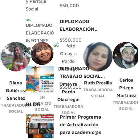
$50,000
DIPLOMADO
ELABORACIÓN
INFORMES DE
$550,000
PERITAJE SOCIAL
DIPLOMADO
TRABAJO SOCIAL
Sandra
Carlos
Diana
Ruth Presilla
CLÍNICO
Lobos
Omayra
$550,000
Priego
TRABAJADORA
Gutiérrez
LICENCIADA
Pardo
Martínez
SOCIAL
EN
A
Sánchez
Olaciregui
TRABAJADO
SERVICIO
BLOG
TRABAJADORA
TRABAJADORA
SOCIAL
SOCIAL
SOCIAL
SOCIAL
Primer Programa
de Actualización
para académic@s