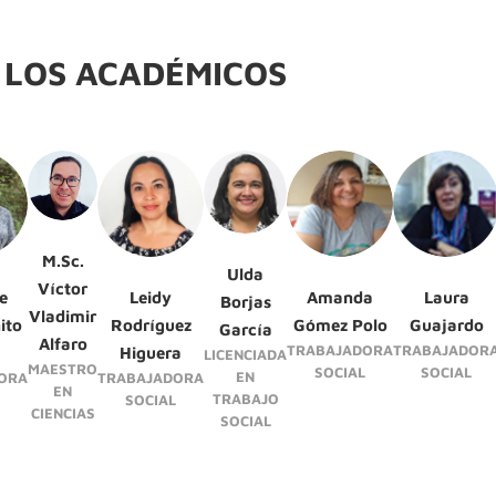
 LOS ACADÉMICOS
M.Sc.
Ulda
Víctor
e
Leidy
Amanda
Laura
Borjas
Vladimir
ito
Rodríguez
Gómez Polo
Guajardo
García
Alfaro
TRABAJADORA
TRABAJADOR
Higuera
LICENCIADA
MAESTRO
SOCIAL
SOCIAL
EN
ORA
TRABAJADORA
EN
TRABAJO
SOCIAL
CIENCIAS
SOCIAL