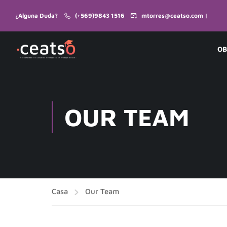
¿Alguna Duda?
(+569)9843 1516
mtorres@ceatso.com |
OB
OUR TEAM
Casa
Our Team