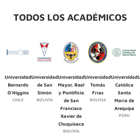
TODOS LOS ACADÉMICOS
Universidad
Universidad
Universidad
Universidad
Universidad
U
Bernardo
de San
Mayor, Real
Tomás
Católica
O’Higgins
Simón
y Pontificia
Frías
Santa
CHILE
BOLIVIA
BOLIVIA
de San
María de
Francisco
Arequipa
PERÚ
Xavier de
Chuquisaca
BOLIVIA