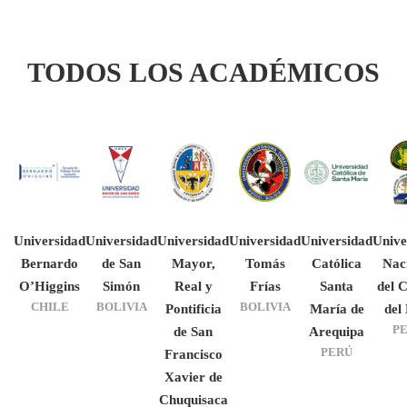
TODOS LOS ACADÉMICOS
Universidad
Universidad
Universidad
Universidad
Universidad
Unive
Bernardo
de San
Mayor,
Tomás
Católica
Nac
O’Higgins
Simón
Real y
Frías
Santa
del 
CHILE
BOLIVIA
BOLIVIA
Pontificia
María de
del
P
de San
Arequipa
PERÚ
Francisco
Xavier de
Chuquisaca