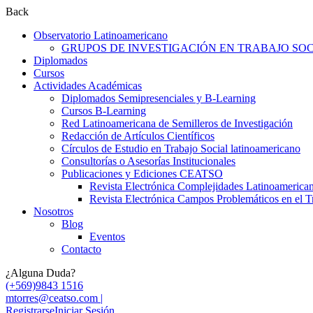
Back
Observatorio Latinoamericano
GRUPOS DE INVESTIGACIÓN EN TRABAJO SOCI
Diplomados
Cursos
Actividades Académicas
Diplomados Semipresenciales y B-Learning
Cursos B-Learning
Red Latinoamericana de Semilleros de Investigación
Redacción de Artículos Científicos
Círculos de Estudio en Trabajo Social latinoamericano
Consultorías o Asesorías Institucionales
Publicaciones y Ediciones CEATSO
Revista Electrónica Complejidades Latinoamerica
Revista Electrónica Campos Problemáticos en el T
Nosotros
Blog
Eventos
Contacto
¿Alguna Duda?
(+569)9843 1516
mtorres@ceatso.com |
Registrarse
Iniciar Sesión